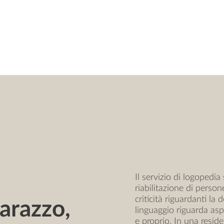
Il servizio di logopedia
riabilitazione di person
criticità riguardanti la 
arazzo,
linguaggio riguarda as
e proprio. In una reside