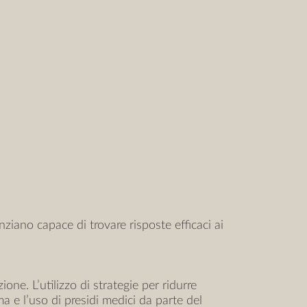
nziano capace di trovare risposte efficaci ai
ione. L’utilizzo di strategie per ridurre
a e l’uso di presidi medici da parte del