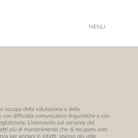
MENU
 si occupa della valutazione e della
e con difficoltà comunicativo-linguistiche e con
deglutizione. L’intervento sul versante del
petti più di mantenimento che di recupero vero
nza per anziani è, infatti, spesso più utile